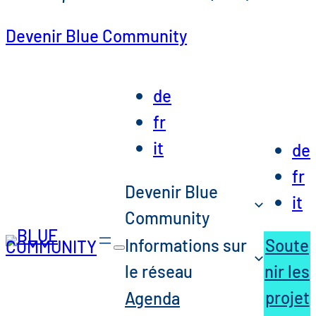
Devenir Blue Community
de
fr
it
de
fr
Devenir Blue
it
Community
Informations sur
Soute
le réseau
nir les
projet
Agenda