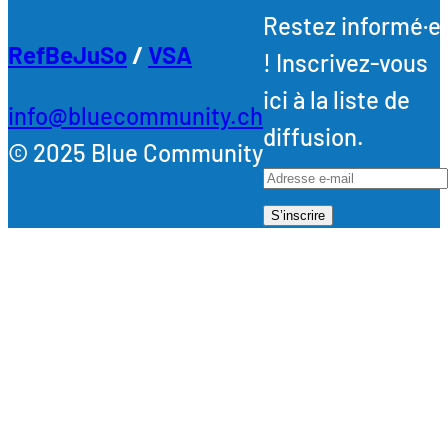
Restez informé·e
RefBeJuSo
/
VSA
! Inscrivez-vous
ici à la liste de
info@bluecommunity.ch
diffusion.
© 2025 Blue Community