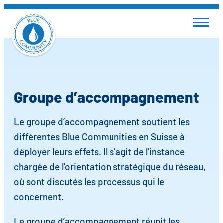
Aller
DE
FR
IT
au
contenu
DEVENIR BLUE COMMUNITY
Groupe d’accompagnement
INFORMATIONS SUR LE RÉSEAU
Le groupe d’accompagnement soutient les
AGENDA
différentes Blue Communities en Suisse à
déployer leurs effets. Il s’agit de l’instance
chargée de l’orientation stratégique du réseau,
À PROPOS DE NOUS
où sont discutés les processus qui le
concernent.
Le groupe d’accompagnement réunit les