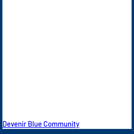
En rejoignant Blue
Community nous affirmons :
ce que nous protégeons
localement doit être
accessible à l’échelle
mondiale. »
Peter Jans, conseiller
municipal de Saint-Gall,
Direction des services
techniques
Devenir Blue Community