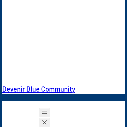
« L’eau potable ne peut être
remplacée par aucune autre
ressource, c’est pourquoi il
est judicieux de s’engager
dans Blue Community. »
Emanuel Kolb, chef de projet,
ville de Dietikon
Devenir Blue Community