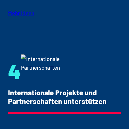
Leitungswasser in Karaffen oder Flaschen
Mehr Ideen
mit Blue Community-Logo anbieten
Trinkwasserhähne oder -spender mit
Sprudelfunktion an geeigneten Orten
installieren
Mehrweg-Wasserflaschen für
4
Mitarbeitende oder als Geschenk einsetzen
Internationale Projekte und
Partnerschaften unterstützen