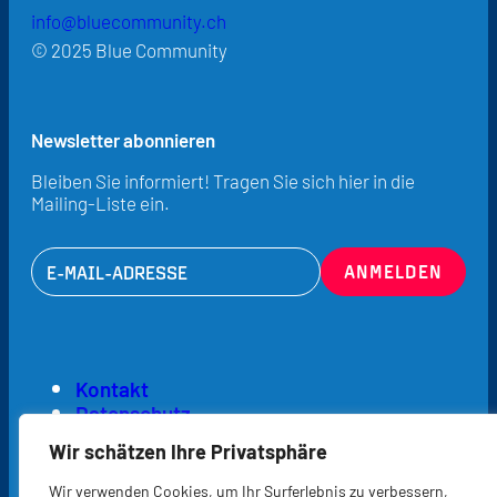
Wasserversorgung, Kirchgemeinde o. Ä. im
info@bluecommunity.ch
Globalen Süden
© 2025 Blue Community
Einen freiwilligen Wasserrappen einführen
Newsletter abonnieren
Bleiben Sie informiert! Tragen Sie sich hier in die
Mailing-Liste ein.
Kontakt
Datenschutz
Impressum
Wir schätzen Ihre Privatsphäre
WASSER-PROJEKTE UNTERSTÜTZEN
Wir verwenden Cookies, um Ihr Surferlebnis zu verbessern,