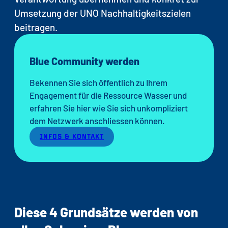
Umsetzung der UNO Nachhaltigkeitszielen
PORTRAIT
BEGLEITGRUPPE
beitragen.
AMBASSADOREN
KONTAKT
Blue Community werden
Bekennen Sie sich öffentlich zu Ihrem
Engagement für die Ressource Wasser und
erfahren Sie hier wie Sie sich unkompliziert
dem Netzwerk anschliessen können.
INFOS & KONTAKT
Diese 4 Grundsätze werden von