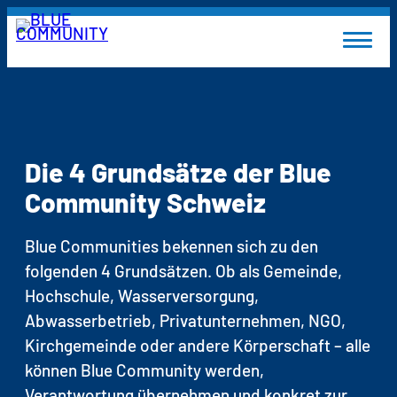
Zum
DE
FR
IT
Inhalt
springen
Blue Community werden
DIE 4 GRUNDSÄTZE
Die 4 Grundsätze der Blue
WARUM BLUE COMMUNITY WERDEN?
IN 4 SCHRITTEN ZUR BLUE
Community Schweiz
COMMUNITY
Netzwerk-Infos
Blue Communities bekennen sich zu den
folgenden 4 Grundsätzen. Ob als Gemeinde,
MITTEILUNGEN
MITGLIEDER
Hochschule, Wasserversorgung,
DOKUMENTE
Abwasserbetrieb, Privatunternehmen, NGO,
POLIT-PANORAMA
Kirchgemeinde oder andere Körperschaft – alle
AGENDA
können Blue Community werden,
Über Uns
Verantwortung übernehmen und konkret zur