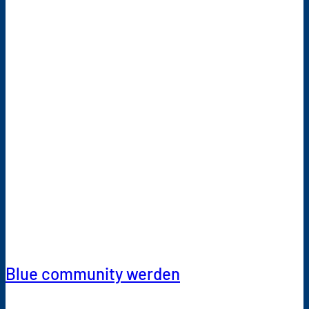
Zusammenarbeit entsteht
Akzeptanz, die den
nachhaltigen Erfolg einer
sicheren
Trinkwasserversorgung
ermöglicht.»
Claudia Martin, Stadträtin
Gossau,
Departementsvorsteherin
«Versorgung Sicherheit»
Blue community werden