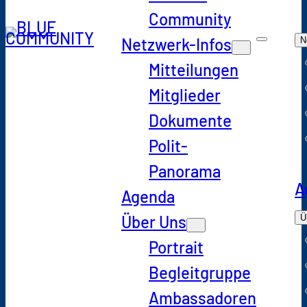
Community
Netzwerk-Infos
N
Mitteilungen
Mitglieder
Dokumente
Polit-
Panorama
A
Agenda
Über Uns
Ü
Portrait
Begleitgruppe
Ambassadoren