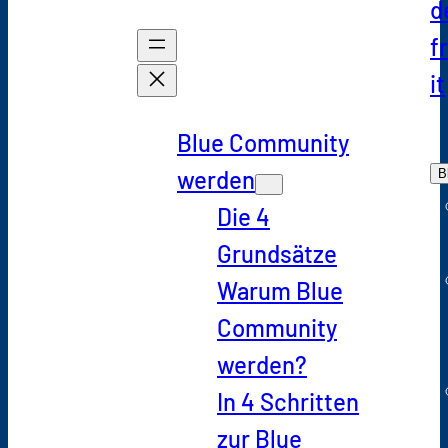
d
fr
it
Blue Community
werden
B
Die 4
Grundsätze
Warum Blue
Community
werden?
In 4 Schritten
zur Blue