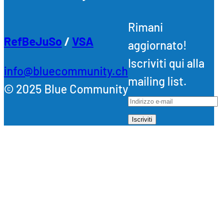
Rimani
RefBeJuSo
/
VSA
aggiornato!
Iscriviti qui alla
info@bluecommunity.ch
mailing list.
© 2025 Blue Community