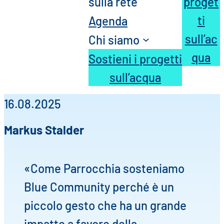
sulla rete
proget
ti
Agenda
sull’ac
Chi siamo
qua
Sostieni i progetti
sull’acqua
16.08.2025
Markus Stalder
«Come Parrocchia sosteniamo
Blue Community perché è un
piccolo gesto che ha un grande
impatto a favore della