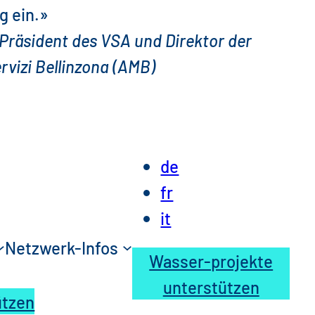
g ein.»
Präsident des VSA und Direktor der
rvizi Bellinzona (AMB)
de
fr
it
Netzwerk-Infos
Wasser-projekte
unterstützen
ützen