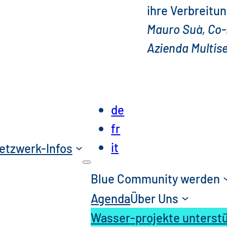
ihre Verbreitun
Mauro Suà, Co-
Azienda Multise
de
fr
it
etzwerk-Infos
Blue Community werden
Agenda
Über Uns
Wasser-projekte unterst