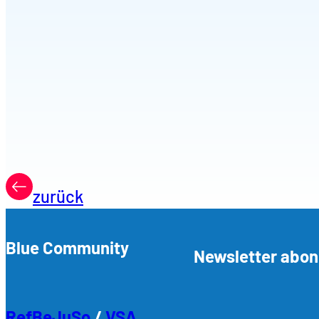
zurück
Blue Community
Newsletter abon
RefBeJuSo
/
VSA