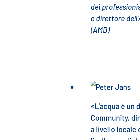
dei professioni
e direttore dell
(AMB)
«L’acqua è un 
Community, di
a livello local