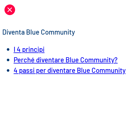
Vai
al
contenuto
Diventa Blue Community
I 4 principi
Perché diventare Blue Community?
4 passi per diventare Blue Community