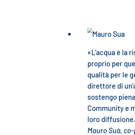
«L’acqua è la ri
proprio per qu
qualità per le g
direttore di un’
sostengo pienam
Community e mi
loro diffusione
Mauro Suà, co-p