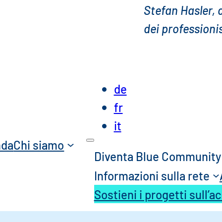
Stefan Hasler, 
dei professioni
de
fr
it
nda
Chi siamo
Diventa Blue Community
Informazioni sulla rete
Sostieni i progetti sull’a