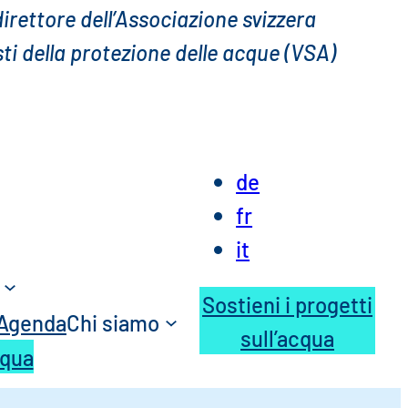
direttore dell’Associazione svizzera
sti della protezione delle acque (VSA)
de
fr
it
Sostieni i progetti
Agenda
Chi siamo
sull’acqua
cqua